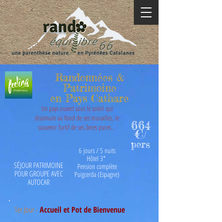
Randonnées &
Patrimoine
en Pays Cathare
Un pays ouvert sous le soleil qui
dissimule au fond de ses murailles, le
664
souvenir furtif de ses âmes pures...
€
/
pers
6 jours / 5 nuits
Hôtel 3*
SÉJOUR PATRIMOINE
Pension complète
POUR GROUPE AVEC
Puigcerda (Espagne)
AUTOCAR
1er Jour -
Accueil et Pot de Bienvenue