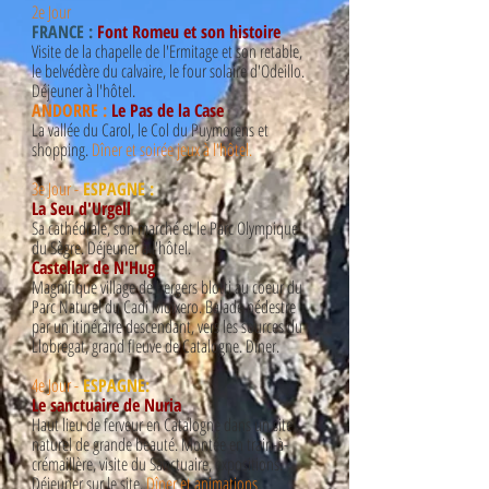
2e Jour
FRANCE :
Font Romeu et son histoire
Visite de la chapelle de l'Ermitage et son retable,
le belvédère du calvaire, le four solaire d'Odeillo.
Déjeuner à l'hôtel.
ANDORRE :
Le Pas de la Case
La vallée du Carol, le Col du Puymorens et
shopping.
Dîner et soirée jeux à l'hôtel.
3e Jour -
ESPAGNE :
La Seu d'Urgell
Sa cathédrale, son marché et le Parc Olympique
du Sègre. Déjeuner à l'hôtel.
Castellar de N'Hug
Magnifique village de bergers blotti au coeur du
Parc Naturel du Cadi Moixero. Balade pédestre
par un itinéraire descendant, vers les sources du
Llobregat, grand fleuve de Catalogne. Dîner.
4e Jour -
ESPAGNE:
Le sanctuaire de Nuria
Haut lieu de ferveur en Catalogne dans un site
naturel de grande beauté. Montée en train-à-
crémaillère, visite du Sanctuaire, expositions.
Déjeuner sur le site.
Dîner et animations