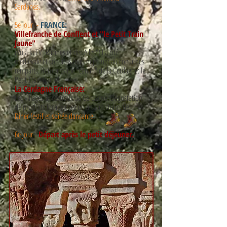
Sardanes.
5e Jour -
FRANCE:
Villefranche de Conflent et "le Petit Train
Jaune"
(Vu à la TV "Racines et des Ailes") La cité
médiévale et son artisanat, déjeuner au coeur des
remparts. Retour par le "canari" de la Cerdagne: le
Petit Train Jaune!
La Cerdagne Française:
​
Les villages ancestraux de Cerdagne. Dégustation
de produits locaux chez un artisan charcutier.
Dîner festif et soirée dansante.
6e Jour -
Départ après le petit déjeuner.