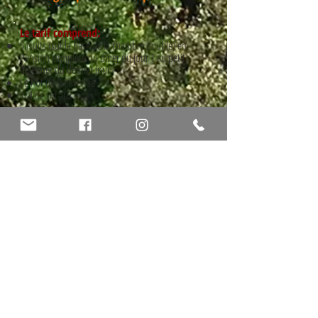
Le tarif comprend:
5 Nuits (sur la base de la chambre double)
en
Pension complète du dîner du jour 1 au petit
déjeuner du dernier jour.
Le Pot de Bienvenue
1/4 de vin aux repas
Le café aux déjeuners.
Un accompagnateur local durant le séjour
Les visites et dégustations prévues au programme.
Les soirées animées
Le Dîner festif avec Tapas, Fideua et Dessert
Surprise
Le tarif ne comprend pas:
Le déjeuner du 1er et du dernier jour
Le supplément single: 95€
L'assurance annulation
Les boissons en dehors des repas
Les dépenses personnelles
Le transport
La taxe de séjour