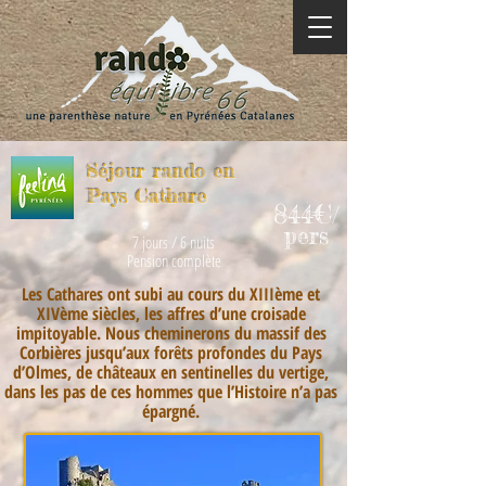
Séjour rando en
Pays Cathare
844€
/
pers
7 jours / 6 nuits
Pension complète
Les Cathares ont subi au cours du XIIIème et
XIVème siècles, les affres d’une croisade
impitoyable. Nous cheminerons du massif des
Corbières jusqu’aux forêts profondes du Pays
d’Olmes, de châteaux en sentinelles du vertige,
dans les pas de ces hommes que l’Histoire n’a pas
épargné.