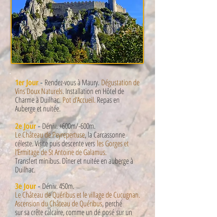
1er Jour
-
Rendez-vous à Maury.
Dégustation de
Vins Doux Naturels
. Installation en Hôtel de
Charme à Duilhac.
Pot d’Accueil.
Repas en
Auberge et nuitée.
2e Jour
-
Déniv. +600m/-600m.
Le Château de Peyrepertuse
, la Carcassonne
céleste. Visite puis descente vers
les Gorges et
l’Ermitage de St Antoine de Galamus.
Transfert minibus. Dîner et nuitée en auberge à
Duilhac.
3e Jour
-
D
é
niv. 450m.
Le Château de Quéribus et le village de Cucugnan.
Ascension du Château de Quéribus
, perch
é
sur sa crête calcaire, comme un d
é
pos
é
sur un