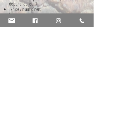
déjeuner du Jour 7
1/4 de vin aux dîners
5 picnics
Les Transferts Minibus: Galamus/Duilhac,
Quillan/La Bénague, Montségur/ Quillan
(les
autres transferts se feront en véhicules
personnels)
Les Entrées et Visites des sites
5 Randonnées accompagnées
Le tarif ne comprend pas:
Le déjeuner du 1er et du dernier jour
Le supplément single: 96€
L'assurance annulation
Les boissons en dehors des repas
Les dépenses personnelles
La taxe de séjour