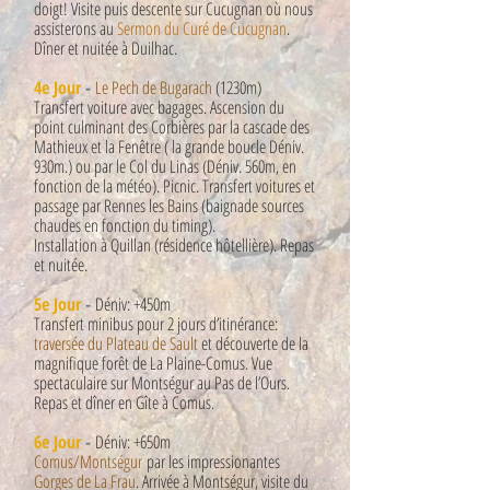
doigt! Visite puis descente sur Cucugnan où nous
assisterons au
Sermon du Curé de Cucugnan
.
Dîner et nuit
é
e
à
Duilhac.
4e Jour
-
Le Pech de Bugarach
(1230m)
Transfert voiture avec bagages. Ascension du
point culminant des Corbières par la cascade des
Mathieux et la Fenêtre ( la grande boucle Déniv.
930m.) ou par le Col du Linas (Déniv. 560m, en
fonction de la météo). Picnic. Transfert voitures et
passage par Rennes les Bains (baignade sources
chaudes en fonction du timing).
Installation à Quillan (résidence hôtellière). Repas
et nuitée.
5e Jour
-
Déniv: +450m
Transfert minibus pour 2 jours d’itinérance:
traversée du Plateau de Sault
et découverte de la
magnifique forêt de La Plaine-Comus. Vue
spectaculaire sur Montségur au Pas de l’Ours.
Repas et dîner en Gîte à Comus.
6e Jour
-
Déniv: +650m
Comus/Montségur
par les impressionantes
Gorges de La Frau
. Arrivée à Montségur, visite du