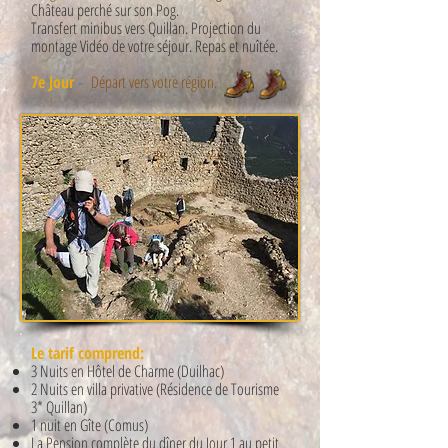
Château perché sur son Pog.
Transfert minibus vers Quillan. Projection du
montage Vidéo de votre séjour. Repas et nuîtée.
7e Jour
-
Départ vers votre région.
Le tarif comprend:
3 Nuits en Hôtel de Charme (Duilhac)
2 Nuits en villa privative (Résidence de Tourisme
3* Quillan)
1 nuit en Gîte (Comus)
La Pension complète du dîner du Jour 1 au petit