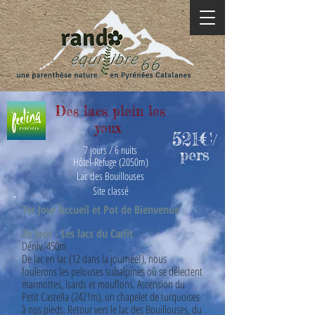
Des lacs plein les
yeux
521€
/
7 jours / 6 nuits
pers
H
ôtel-Refuge (2050m)
Lac des Bouillouses
Site classé
1er Jour Accueil et Pot de Bienvenue
2e Jour - Les lacs du Carlit
Déniv. 450m
De lac en lac (12 dans la journée!), nous
foulerons les pelouses subalpines où se délectent
marmottes, isards et mouflons. Ascension du
Petit Castella (2421m), un chapelet de turquoises
à nos pieds. Retour vers le lac des Bouillouses, du