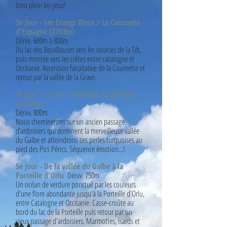
bleu plein les yeux!
3e Jour - Les Etangs Bleus / La Coumette
d'Espagne (2763m)
Déniv. 600m à 800m
Du lac des Bouillouses vers les sources de la Têt,
puis montée vers les crêtes entre catalogne et
Occitanie. Ascension facultative de la Coumette et
retour par la vallée de la Grave.
4e Jour - Les lacs inférieurs et grillades
catalanes…
Déniv. 800m
Nous cheminerons sur un ancien passage
d’ardoisiers qui dominent la merveilleuse vallée
du Galbe et atteindrons ces perles turquoises au
pied des Pics Pérics. Séquence émotion...!
5e Jour - De la vallée du Galbe à la
Porteille d'Orlu
Déniv. 750m
Un océan de verdure ponctué par les couleurs
d'une flore abondante jusqu'à la Porteille d'Orlu,
entre Catalogne et Occitanie. Casse-croûte au
bord du lac de la Porteille puis retour par un
vieux passage d'ardoisiers. Marmottes, isards et