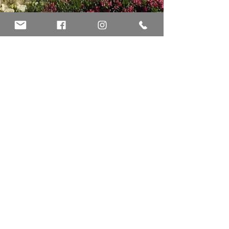
petit-déjeuner du jour 7
La Sangria de Bienvenue
Le
4 repas froids avec salade composée
La grillade catalane (saucisse, boudin,
aïoli...)
1/4 de vin aux dîners.
5 Randonnées accompagnées
Le tarif ne comprend pas:
Le déjeuner du 1er et du dernier jour
Le supplément single: 80€
L'assurance annulation
Les boissons en dehors des repas
Les dépenses personnelles
La taxe de séjour