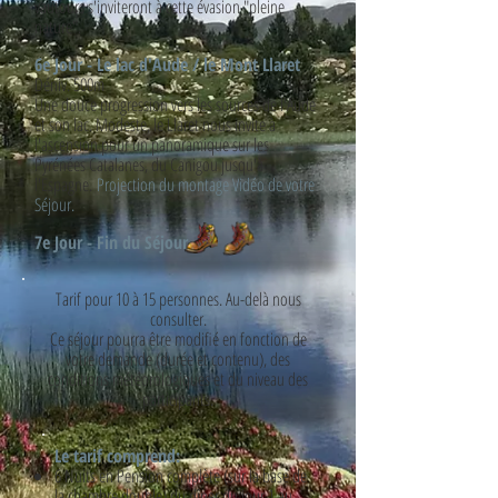
vautours s'inviteront à cette évasion "pleine
nature".
6e Jour - Le lac d'Aude / le Mont Llaret
Déniv. 500m
Une douce progression vers les sources de l'Aude
et son lac. Modeste, le Llaret nous invite à
l'ascension pour un panoramique sur les
Pyrénées Catalanes, du Canigou jusqu'à
l'Espagne.
Projection du montage Vidéo de votre
Séjour.
7e Jour - Fin du Séjour
Tarif pour 10 à 15 personnes. Au-delà nous
consulter.
Ce séjour pourra être modifié en fonction de
votre demande (durée et contenu), des
conditions météorologiques et du niveau des
participants.
Le tarif comprend:
6 Nuits en Pension complète (sur la base de
la chambre double) du dîner du jour 1 au