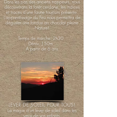
Dans les pas des anciens trappeurs, nous
découvrirons la forêt cerdane, les indices
et traces d’une faune toujours présente.
L’apprentissage du Feu nous permettra de
déguster une fondue au chocolat pleine
Nature!
Temps de marche: 2h30
Déniv. 150m
A partir de 6 ans
LEVER DE SOLEIL POUR TOUS!
La magie d’un lever de soleil dans les
yeux de vos enfants.