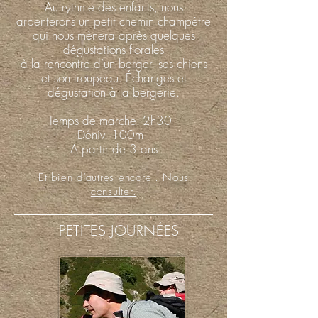
Au rythme des enfants, nous
arpenterons un petit chemin champêtre
qui nous mènera après quelques
dégustations florales
à la rencontre d’un berger, ses chiens
et son troupeau. Échanges et
dégustation à la bergerie.
Temps de marche: 2h30
Déniv. 100m
A partir de 3 ans
Et bien d’autres encore…
Nous
consulter.
PETITES JOURNÉES