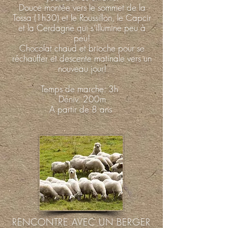
Douce montée vers le sommet de la
Tossa (1h30) et le Roussillon, le Capcir
et la Cerdagne qui s’illumine peu à
peu!
Chocolat chaud et brioche pour se
réchauffer et descente matinale vers un
nouveau jour!
Temps de marche: 3h
Déniv. 200m
A partir de 8 ans
RENCONTRE AVEC UN BERGER