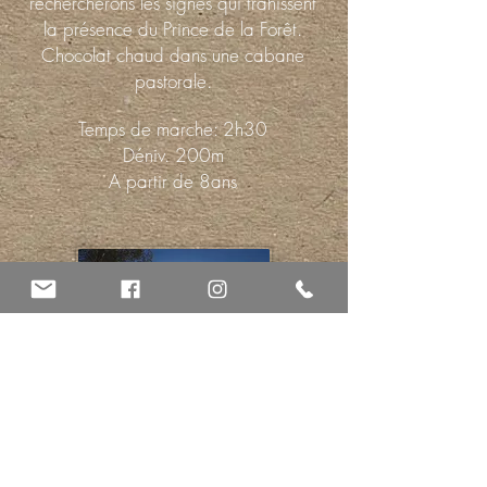
rechercherons les signes qui trahissent
la présence du Prince de la Forêt.
Chocolat chaud dans une cabane
pastorale.
Temps de marche: 2h30
Déniv. 200m
A partir de 8ans
LES CHIENS DU GRAND NORD
A la rencontre des chiens de traîneaux