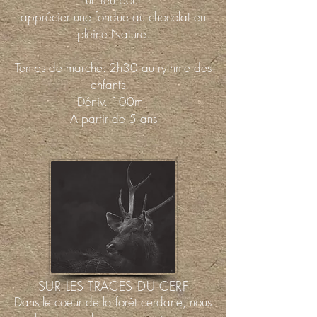
apprécier une fondue au chocolat en
pleine Nature.
Temps de marche: 2h30 au rythme des
enfants.
Déniv. 100m
A partir de 5 ans
SUR LES TRACES DU CERF
Dans le coeur de la forêt cerdane, nous