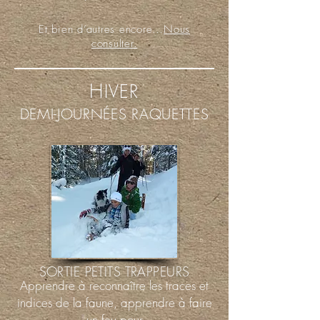
Et bien d’autres encore…
Nous
consulter.
H
IVER
DEMI-JOURNÉES RAQUETTES
SORTIE PETITS TRAPPEURS
Apprendre à reconnaître les traces et
indices de la faune, apprendre à faire
un feu pour