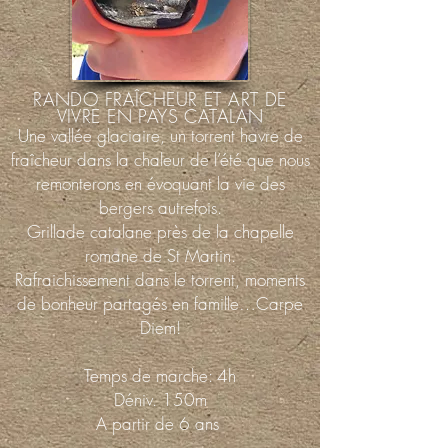
RANDO FRAÎCHEUR ET ART DE
VIVRE EN PAYS CATALAN
Une vallée glaciaire, un torrent havre de
fraîcheur dans la chaleur de l’été que nous
remonterons en évoquant la vie des
bergers autrefois.
Grillade catalane près de la chapelle
romane de St Martin.
Rafraichissement dans le torrent, moments
de bonheur partagés en famille…Carpe
Diem!
Temps de marche: 4h
Déniv. 150m
A partir de 6 ans