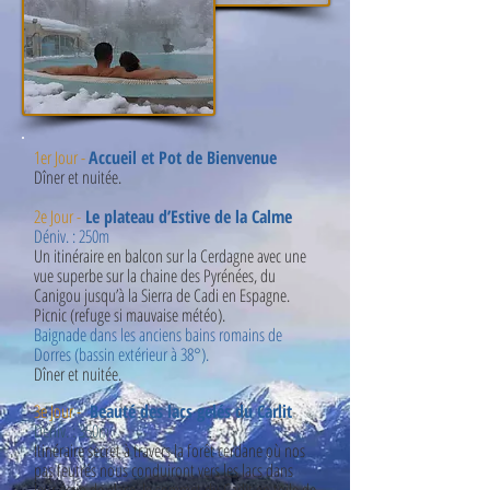
1er Jour -
Accueil et Pot de Bienvenue
Dî
ner et nuité
e.
2e Jour -
Le plateau d’Estive de la Calme
Déniv. : 250m
Un itin
é
raire en balcon sur la Cerdagne avec une
vue superbe sur la chaine des Pyr
é
n
é
es, du
Canigou jusqu’à la Sierra de Cadi en Espagne.
Picnic (refuge si mauvaise m
é
t
é
o).
Baignade dans les anciens bains romains de
Dorres (bassin ext
é
rieur à 38°).
Dî
ner et nuité
e.
3e Jour -
Beauté des lacs gelés du Carlit
Déniv. : 350m
Itinéraire secret à travers la forêt cerdane où nos
pas feutrés nous conduiront vers les lacs dans