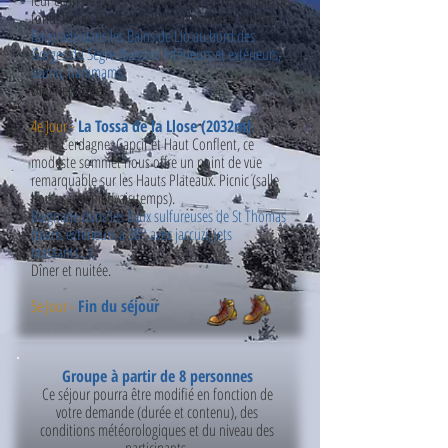
leur écrin de glace, le sommet du Carlit en toile de
fond. Picnic (repli en refuge si mauvaise météo).
Baignade dans les Bains de Llo au bord des
Gorges du Sègre (bassins intérieurs et extérieurs,
sauna, hammam).
Dî
ner et nuité
e.
4e Jour -
La Tossa de la Llose (2032m)
Entre Cerdagne, Capcir et Haut Conflent, ce
modeste sommet nous offre un point de vue
remarquable sur les Hauts Plateaux. Picnic (salle
hors- sac si mauvais temps).
Baignade dans les Eaux sulfureuses de St Thomas
(bains extérieurs à 38° avec jaccuzi, jets
massants...).
Dî
ner et nuité
e.
5e Jour -
Fin du séjour
Groupe à partir de 8 personnes
Ce séjour pourra être modifié en fonction de
votre demande (durée et contenu), des
conditions météorologiques et du niveau des