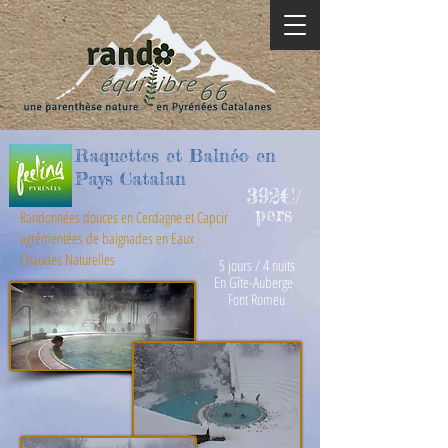
Raquettes et Balnéo en
Pays Catalan
392€
/
pers
Randonnées douces en Cerdagne et Capcir
agrémentées de baignades en Eaux
Chaudes Naturelles
5 jours / 4 nuits
En Gîte-Auberge
Font Romeu